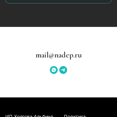
mail@nadep.ru
ИП Холгова Альбина
Политика
Вячеславовна
конфиденциальности
ИНН 525100150171
Договор-оферта
ОГРНИП