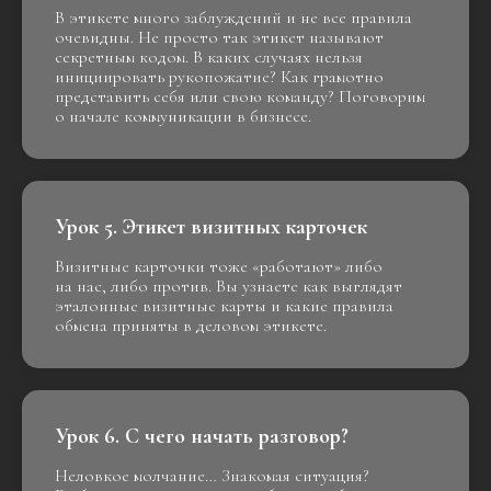
В этикете много заблуждений и не все правила
очевидны. Не просто так этикет называют
секретным кодом. В каких случаях нельзя
инициировать рукопожатие? Как грамотно
представить себя или свою команду? Поговорим
о начале коммуникации в бизнесе.
Урок 5. Этикет визитных карточек
Визитные карточки тоже «работают» либо
на нас, либо против. Вы узнаете как выглядят
эталонные визитные карты и какие правила
обмена приняты в деловом этикете.
Урок 6. С чего начать разговор?
Неловкое молчание… Знакомая ситуация?