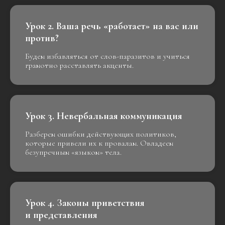
Урок 2. Ваша речь «работает» на вас или
против?
Будем избавляться от слов-паразитов и учиться
грамотно расставлять акценты.
Урок 3. Невербальная коммуникация
Разберем ошибки действующих политиков,
которые привели их к провалам. Овладеем
безупречным «языком» тела.
Урок 4. Законы приветствия
и представления