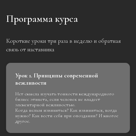
Программа курса
Короткие уроки три раза в неделю и обратная
связь от наставника
Урок 1. Принципы современной
вежливости
Нет смысла изучать тонкости международного
бизнес этикета, если человек не владеет
элементарной вежливостью.
Когда нельзя извиняться? Как извиниться, когда
нужно? Как вести себя при опоздании? И многое
другое.