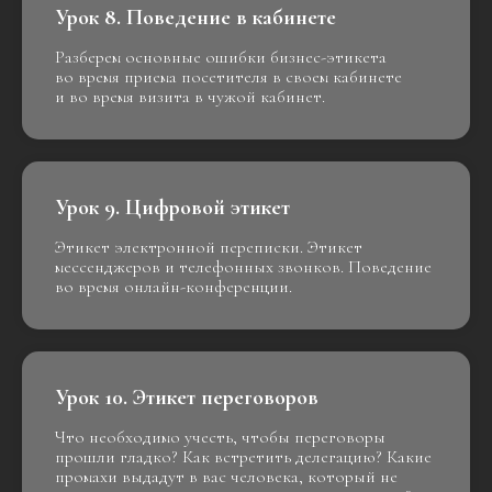
Урок 8. Поведение в кабинете
Разберем основные ошибки бизнес-этикета
во время приема посетителя в своем кабинете
и во время визита в чужой кабинет.
Урок 9. Цифровой этикет
Этикет электронной переписки. Этикет
мессенджеров и телефонных звонков. Поведение
во время онлайн-конференции.
Урок 10. Этикет переговоров
Что необходимо учесть, чтобы переговоры
прошли гладко? Как встретить делегацию? Какие
промахи выдадут в вас человека, который не