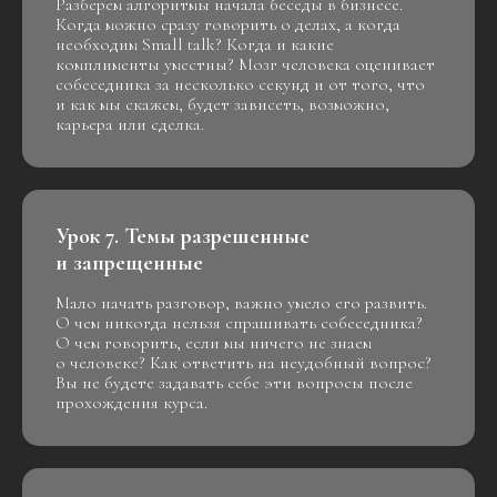
Разберем алгоритмы начала беседы в бизнесе.
Когда можно сразу говорить о делах, а когда
необходим Small talk? Когда и какие
комплименты уместны? Мозг человека оценивает
собеседника за несколько секунд и от того, что
и как мы скажем, будет зависеть, возможно,
карьера или сделка.
Урок 7. Темы разрешенные
и запрещенные
Мало начать разговор, важно умело его развить.
О чем никогда нельзя спрашивать собеседника?
О чем говорить, если мы ничего не знаем
о человеке? Как ответить на неудобный вопрос?
Вы не будете задавать себе эти вопросы после
прохождения курса.