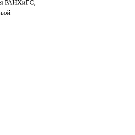
еля РАНХиГС,
овой