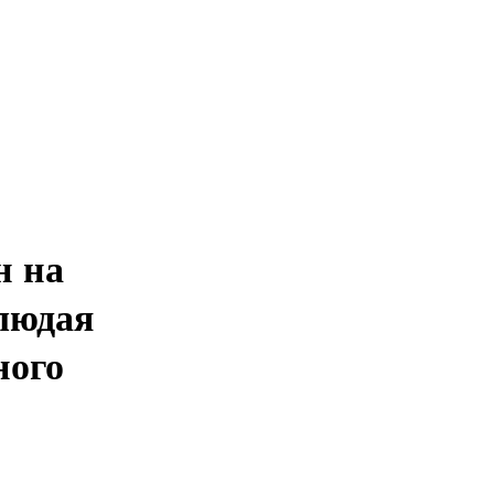
н на
людая
ного