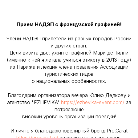
Прием НАДЭП с французской графиней!
Члены НАДЭП прилетели из разных городов России
и других стран.
Цели визита две: ужин с графиней Мари де Тилли
(именно к ней я летала учиться этикету в 2013 году)
из Парижа и лекция члена правления Ассоциации
туристических гидов
о национальных особенностях.
Благодарим организатора вечера Юлию Дедкову и
агентство "EZHEVIKA"
https://ezhevika-event.com/
за
потрясающе
высокий уровень организации поездки!
И лично я благодарю ювелирный бренд Pro.Carat
https://procarat.ru/
за роскошные украшения,